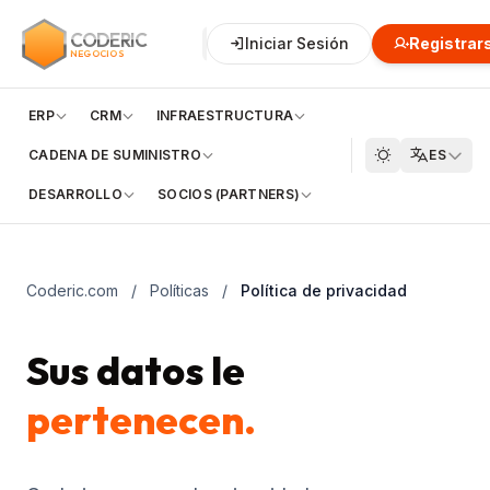
CODERIC
Negocios
Iniciar Sesión
Financiero
Registrar
Clo
NEGOCIOS
ERP
CRM
INFRAESTRUCTURA
CADENA DE SUMINISTRO
ES
DESARROLLO
SOCIOS (PARTNERS)
Coderic.com
/
Políticas
/
Política de privacidad
Sus datos le
pertenecen.