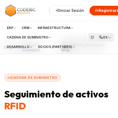
CODERIC
Negocios
Iniciar Sesión
Financiero
Registrar
Clo
NEGOCIOS
ERP
CRM
INFRAESTRUCTURA
CADENA DE SUMINISTRO
ES
Cadena de
Seguimiento de activos
DESARROLLO
SOCIOS (PARTNERS)
Negocios
/
/
Suministro
RFID
CADENA DE SUMINISTRO
Seguimiento de activos
RFID